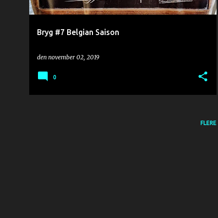
g
Bryg #7 Belgian Saison
den
november 02, 2019
0
FLERE