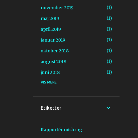
1
november 2019
1
maj 2019
1
april 2019
1
januar 2019
1
oktober 2018
1
august 2018
1
juni 2018
VIS MERE
1
februar 2018
2
januar 2018
1
november 2017
Etiketter
1
september 2017
1
marts 2017
Rapportér misbrug
1
juli 2016