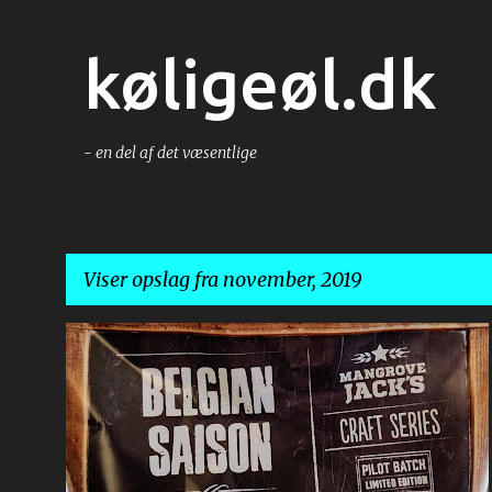
køligeøl.dk
- en del af det væsentlige
Viser opslag fra november, 2019
O
BEERKIT
GØR DET SELV
ØL
p
s
l
a