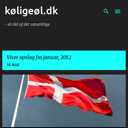
køligeøl.dk
Gå videre til hovedindholdet
- en del af det væsentlige
Viser opslag fra januar, 2012
SE ALLE
O
p
s
l
a
g