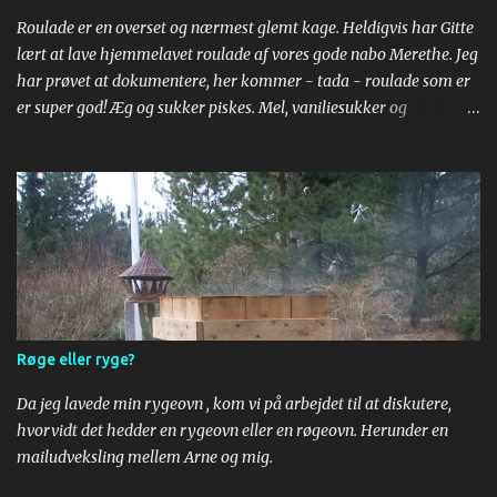
Roulade er en overset og nærmest glemt kage. Heldigvis har Gitte
lært at lave hjemmelavet roulade af vores gode nabo Merethe. Jeg
har prøvet at dokumentere, her kommer - tada - roulade som er
er super god! Æg og sukker piskes. Mel, vaniliesukker og
bagepulver røres i. Til sidst røres kogende vand i. Dejen smøres ud
på bagepair. Om bagepapir, se https://youtu.be/yuR__AzX1M0 .
Drys sukker på et stykke bagepapir og læg den bagte bund. Kæl
lidt for den og pil så bagepapiret af. Læg dit yndlingssyltetøj på.
Rul. Put flødeskum på og så er der serveret!
Røge eller ryge?
Da jeg lavede min rygeovn , kom vi på arbejdet til at diskutere,
hvorvidt det hedder en rygeovn eller en røgeovn. Herunder en
mailudveksling mellem Arne og mig.