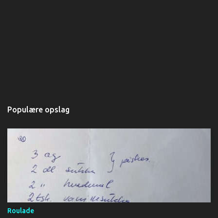
r
Populære opslag
Roulade