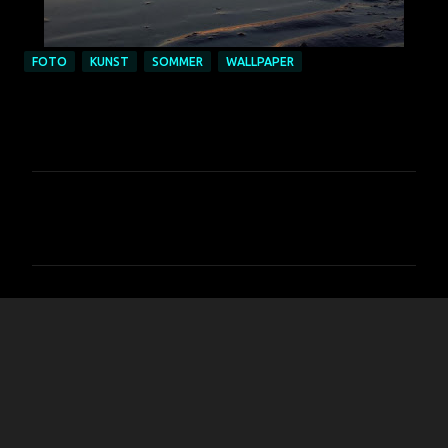
FOTO
KUNST
SOMMER
WALLPAPER
K
o
m
m
e
n
t
a
r