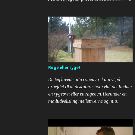
her kommer - tada - roulade som er er
super god! Æg og sukker piskes. Mel,
vaniliesukker og bagepulver røres i. Til sidst
røres kogende vand i. Dejen smøres ud på
bagepair. Om bagepapir, se
https://youtu.be/yuR__AzX1M0 . Drys
sukker på et stykke bagepapir og læg den
bagte bund. Kæl lidt for den og pil så
bagepapiret af. Læg dit yndlingssyltetøj på.
Røge eller ryge?
Rul. Put flødeskum på og så er der serveret!
Da jeg lavede min rygeovn , kom vi på
arbejdet til at diskutere, hvorvidt det hedder
en rygeovn eller en røgeovn. Herunder en
mailudveksling mellem Arne og mig.