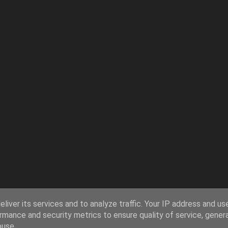
liver its services and to analyze traffic. Your IP address and us
rmance and security metrics to ensure quality of service, gene
buse.