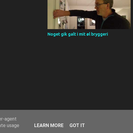
Noget gik galt i mit øl bryggeri
er-agent
rate usage
LEARN MORE
GOT IT