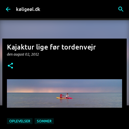
Gå videre til hovedindholdet
køligeøl.dk
Kajaktur lige før tordenvejr
den
august 02, 2012
OPLEVELSER
SOMMER