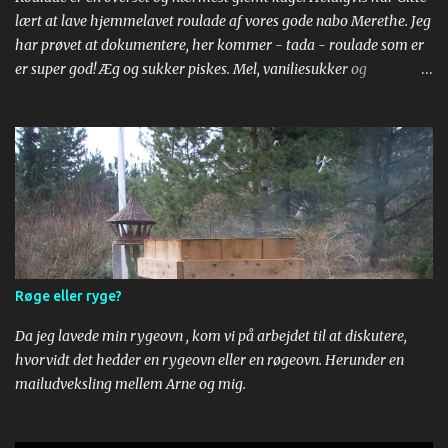
lært at lave hjemmelavet roulade af vores gode nabo Merethe. Jeg
har prøvet at dokumentere, her kommer - tada - roulade som er
er super god! Æg og sukker piskes. Mel, vaniliesukker og
bagepulver røres i. Til sidst røres kogende vand i. Dejen smøres ud
på bagepair. Om bagepapir, se https://youtu.be/yuR__AzX1M0 .
Drys sukker på et stykke bagepapir og læg den bagte bund. Kæl
lidt for den og pil så bagepapiret af. Læg dit yndlingssyltetøj på.
Rul. Put flødeskum på og så er der serveret!
Røge eller ryge?
Da jeg lavede min rygeovn , kom vi på arbejdet til at diskutere,
hvorvidt det hedder en rygeovn eller en røgeovn. Herunder en
mailudveksling mellem Arne og mig.