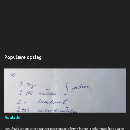
Populære opslag
Roulade
Roulade er en overset og nærmest glemt kage. Heldigvis har Gitte