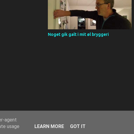
Noget gik galt i mit øl bryggeri
er-agent
rate usage
LEARN MORE
GOT IT