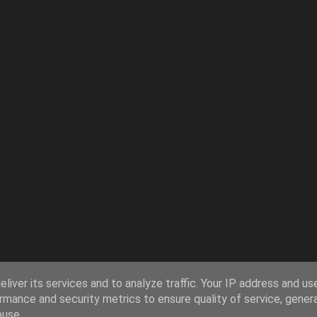
liver its services and to analyze traffic. Your IP address and us
rmance and security metrics to ensure quality of service, gene
buse.