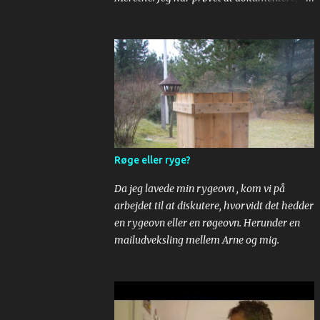
her kommer - tada - roulade som er er
super god! Æg og sukker piskes. Mel,
vaniliesukker og bagepulver røres i. Til sidst
røres kogende vand i. Dejen smøres ud på
bagepair. Om bagepapir, se
https://youtu.be/yuR__AzX1M0 . Drys
sukker på et stykke bagepapir og læg den
bagte bund. Kæl lidt for den og pil så
bagepapiret af. Læg dit yndlingssyltetøj på.
Røge eller ryge?
Rul. Put flødeskum på og så er der serveret!
Da jeg lavede min rygeovn , kom vi på
arbejdet til at diskutere, hvorvidt det hedder
en rygeovn eller en røgeovn. Herunder en
mailudveksling mellem Arne og mig.