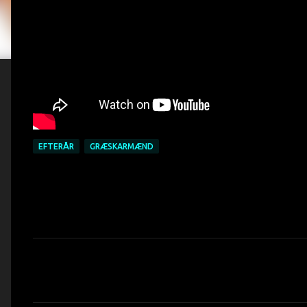
EFTERÅR
GRÆSKARMÆND
K
o
m