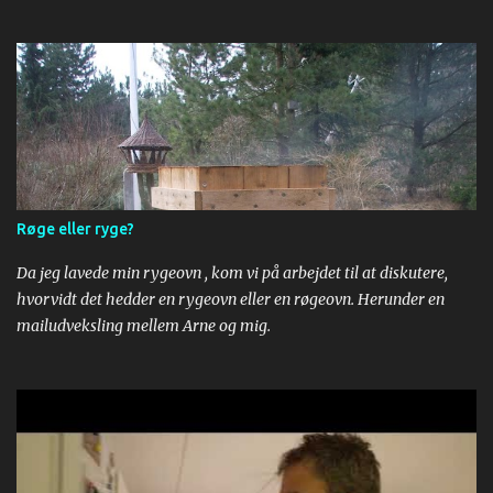
bagepulver røres i. Til sidst røres kogende vand i. Dejen smøres ud
på bagepair. Om bagepapir, se https://youtu.be/yuR__AzX1M0 .
Drys sukker på et stykke bagepapir og læg den bagte bund. Kæl
lidt for den og pil så bagepapiret af. Læg dit yndlingssyltetøj på.
Rul. Put flødeskum på og så er der serveret!
Røge eller ryge?
Da jeg lavede min rygeovn , kom vi på arbejdet til at diskutere,
hvorvidt det hedder en rygeovn eller en røgeovn. Herunder en
mailudveksling mellem Arne og mig.