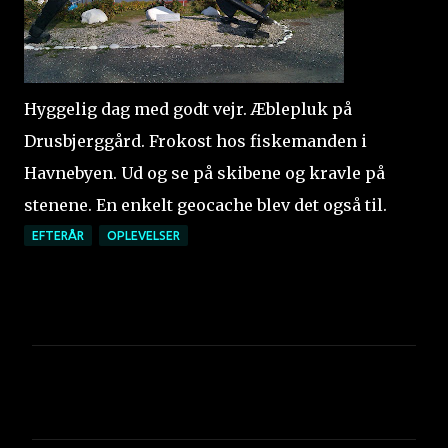
Hyggelig dag med godt vejr. Æblepluk på
Drusbjerggård. Frokost hos fiskemanden i
Havnebyen. Ud og se på skibene og kravle på
stenene. En enkelt geocache blev det også til.
EFTERÅR
OPLEVELSER
K
o
m