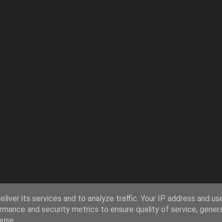
liver its services and to analyze traffic. Your IP address and us
rmance and security metrics to ensure quality of service, gene
buse.