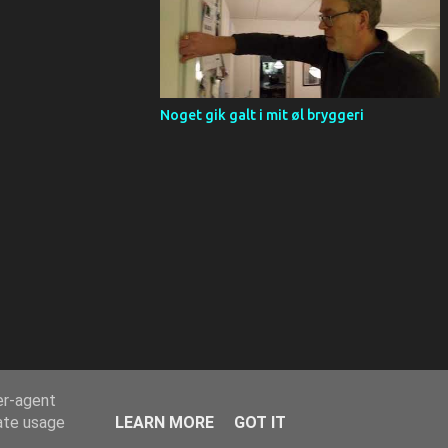
Noget gik galt i mit øl bryggeri
er-agent
rate usage
LEARN MORE
GOT IT