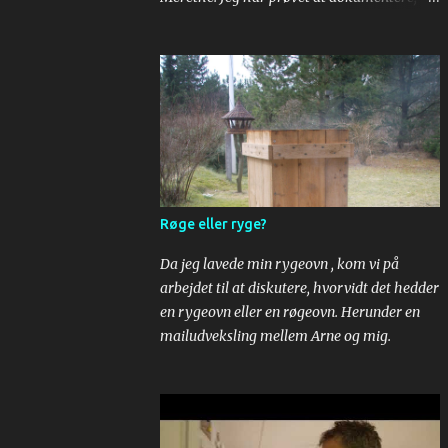
her kommer - tada - roulade som er er
super god! Æg og sukker piskes. Mel,
vaniliesukker og bagepulver røres i. Til sidst
røres kogende vand i. Dejen smøres ud på
bagepair. Om bagepapir, se
https://youtu.be/yuR__AzX1M0 . Drys
sukker på et stykke bagepapir og læg den
bagte bund. Kæl lidt for den og pil så
bagepapiret af. Læg dit yndlingssyltetøj på.
Røge eller ryge?
Rul. Put flødeskum på og så er der serveret!
Da jeg lavede min rygeovn , kom vi på
arbejdet til at diskutere, hvorvidt det hedder
en rygeovn eller en røgeovn. Herunder en
mailudveksling mellem Arne og mig.